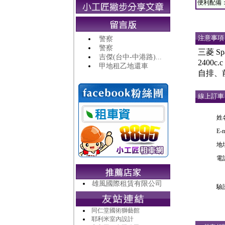
便利配備
注意事項
警察
警察
三菱 Sp
吉傑(台中-中港路)...
2400c
甲地租乙地還車
自排、
線上訂車
姓
E-m
地
電
雄風國際租賃有限公司
驗
同仁堂國術獅藝館
耶利米室內設計