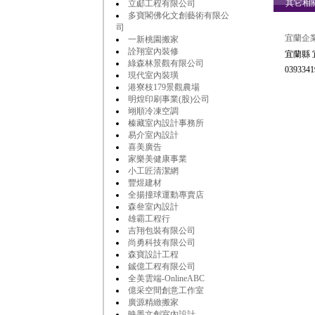
其它相
立郕工程有限公司
多寶閣佛化文創藝術有限公
司
宜蘭企業
一新桃園搬家
詮翔室內裝修
宜蘭縣
綠森林景觀有限公司
0393341
現代室內裝璜
港寮枝179景觀農場
明煌印刷事業(股)公司
翊順冷凍空調
榛藏室內設計事務所
易介室內設計
喜美廣告
家樂美健康事業
小工匠清潔網
豐煜建材
全揚撞球運動專賣店
森叄室內設計
雄霸工程行
吉翔包裝有限公司
尚勇科技有限公司
森寶設計工程
鋮億工程有限公司
全美雲端-OnlineABC
億采空間創意工作室
廣源精緻搬家
映墨文創室內設計