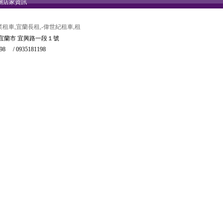
關店家資訊
租車,宜蘭長租,-偉世紀租車,租
 宜蘭市 宜興路一段１號
98 / 0935181198