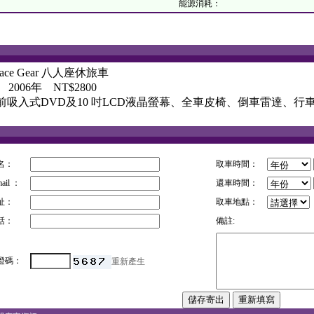
：
能源消耗：
ace Gear 八人座休旅車
.c 2006年 NT$2800
前吸入式DVD及10 吋LCD液晶螢幕、全車皮椅、倒車雷達、行
名：
取車時間：
ail ：
還車時間：
址：
取車地點：
話：
備註:
證碼：
重新產生