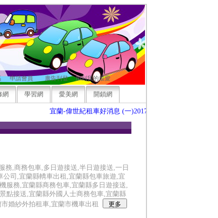
碼
申請會員
廣告刊登
加到我的最愛
修網
學習網
愛美網
開鎖網
宜蘭-偉世紀租車好消息 (一)2017春節租車預約優惠 (二)年終回饋特
服務,商務包車,多日遊接送,半日遊接送,一日
車公司,宜蘭縣轎車出租,宜蘭縣包車旅遊,宜
機服務,宜蘭縣商務包車,宜蘭縣多日遊接送,
景點接送,宜蘭縣外國人士商務包車,宜蘭縣
蘭市婚紗外拍租車,宜蘭市機車出租