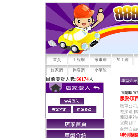
首頁
工程網
家事網
加工網
好家網
掏客網
小華陀
目前瀏覽人數:
66174
人
車型介紹
宜蘭縣-宜
服務項目
租車公司
遊接送,
蘭縣車站
宜蘭縣半
台灣自由
特別關鍵