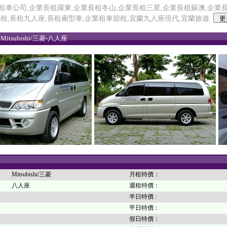
租車公司,企業長租羅東,企業長租冬山,企業長租三星,企業長租蘇澳,企業長租
節稅,長租九人座,長租廂型車,企業租車節稅,宜蘭九人座現代,宜蘭旅遊
itsubishi/三菱-八人座
Mitsubishi/三菱
月租特價：
八人座
週租特價：
半日特價 :
：
平日特價：
：
假日特價：