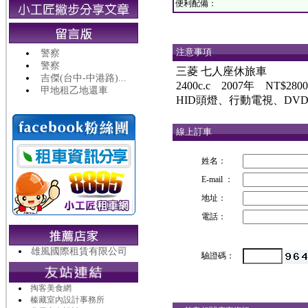
便利配備：
注意事項
警察
警察
三菱 七人座休旅車
吉傑(台中-中港路)...
2400c.c 2007年 NT$2800
甲地租乙地還車
HID頭燈、行動電視、D
線上訂車
姓名：
E-mail ：
地址：
電話：
雄風國際租賃有限公司
驗證碼：
掏客美食網
榛藏室內設計事務所