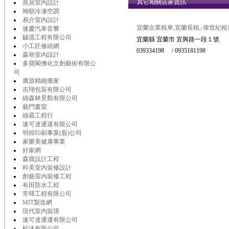
其它相關店家資訊
燕居室內設計
翊順冷凍空調
易介室內設計
宜蘭企業租車,宜蘭長租,-偉世紀租
連慶汽車音響
鋮億工程有限公司
宜蘭縣 宜蘭市 宜興路一段１號
小工匠修繕網
039334198 / 0935181198
森叄室內設計
多寶閣佛化文創藝術有限公
司
廣源精緻搬家
吉翔包裝有限公司
綠森林景觀有限公司
藝門畫室
雄霸工程行
速可達通運有限公司
明煌印刷事業(股)公司
家樂美健康事業
好家網
森寶設計工程
科美室內裝修設計
創藝室內裝修工程
有田防水工程
常暉工程有限公司
MIT製造網
現代室內裝璜
速可達通運有限公司
松沐有限公司