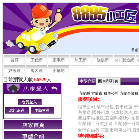
目前
首頁
工程網
家事網
加工網
修繕網
MIT製造網
好家網
掏客網
小華陀
目前瀏覽人數:
66229
人
車型介紹
宜蘭縣-宜蘭市-租車公司-宜蘭企業租
服務項目:
租車公司,轎車出租,包車旅遊,車
遊接送,國外租車,包車接送,包
蘭縣車站接送,宜蘭縣婚紗外拍租
宜蘭縣半日遊接送,宜蘭縣一日遊
台灣自由行,宜蘭市租車公司,宜
特別關鍵字: