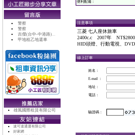
便利配備：
注意事項
警察
警察
三菱 七人座休旅車
吉傑(台中-中港路)...
2400c.c 2007年 NT$2800
甲地租乙地還車
HID頭燈、行動電視、D
線上訂車
姓名：
E-mail ：
地址：
電話：
雄風國際租賃有限公司
驗證碼：
速可達通運有限公司
好家網