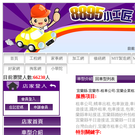
目前
首頁
工程網
家事網
加工網
修繕網
MIT製造網
好家網
掏客網
小華陀
目前瀏覽人數:
66230
人
車型介紹
宜蘭縣-宜蘭市-租車公司-宜蘭企業租
服務項目:
租車公司,轎車出租,包車旅遊,車
遊接送,國外租車,包車接送,包
蘭縣車站接送,宜蘭縣婚紗外拍租
宜蘭縣半日遊接送,宜蘭縣一日遊
台灣自由行,宜蘭市租車公司,宜
特別關鍵字: