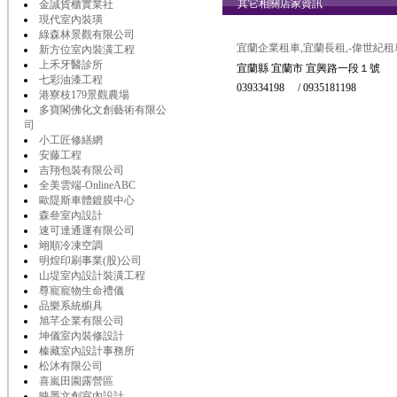
其它相關店家資訊
金誠貨櫃實業社
現代室內裝璜
綠森林景觀有限公司
宜蘭企業租車,宜蘭長租,-偉世紀租
新方位室內裝潢工程
上禾牙醫診所
宜蘭縣 宜蘭市 宜興路一段１號
七彩油漆工程
039334198 / 0935181198
港寮枝179景觀農場
多寶閣佛化文創藝術有限公
司
小工匠修繕網
安藤工程
吉翔包裝有限公司
全美雲端-OnlineABC
歐隄斯車體鍍膜中心
森叄室內設計
速可達通運有限公司
翊順冷凍空調
明煌印刷事業(股)公司
山堤室內設計裝潢工程
尊寵寵物生命禮儀
品樂系統櫥具
旭芊企業有限公司
坤儀室內裝修設計
榛藏室內設計事務所
松沐有限公司
喜嵐田園露營區
映墨文創室內設計