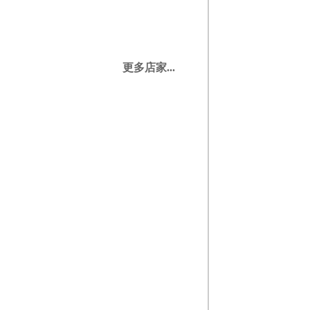
更多店家...