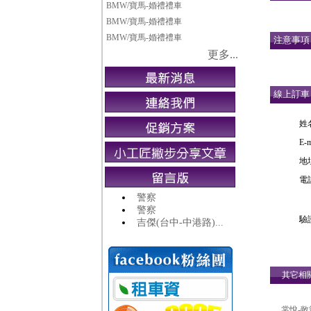
BMW/寶馬-婚禮禮車
BMW/寶馬-婚禮禮車
BMW/寶馬-婚禮禮車
注意事項
更多...
線上訂車
姓
E-m
地
電
警察
警察
驗
吉傑(台中-中港路)...
其它相
裳悅-敞