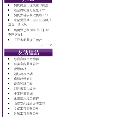
狗狗與唐氏症孩童 (感動)
這是魔術還是見鬼了!!!
狗狗太容易被欺負啦 >"<
倉鼠愛運動，但有些遊戲只
適合一個人玩...
萬萬沒想到 第01集【低成
本武俠篇】
工匠木業裝潢工程行
..more
尊寵寵物生命禮儀
科美室內裝修設計
豐煜建材
翊順冷凍空調
廣源精緻搬家
森寶設計工程
耶利米室內設計
小工匠搬家網
永騰清水模工程行
山堤室內設計裝潢工程
立郕工程有限公司
常暉工程有限公司