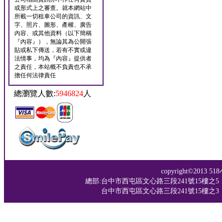
或形式上之審查。就本網站中
所載一切租車公司的資訊、文
字、照片、圖形、產權、廣告
內容、或其他資料（以下簡稱
『內容』），無論其為公開張
貼或私下傳送，若有不實或違
法情事，均為『內容』提供者
之責任，本站概不負責也不承
擔任何法律責任
總瀏覽人數:
5946824
人
copyright©201
總部:台中市西屯區文心路三段241號15樓之5 TEL：04-
台中市西屯區文心路三段241號15樓之3 TEL：