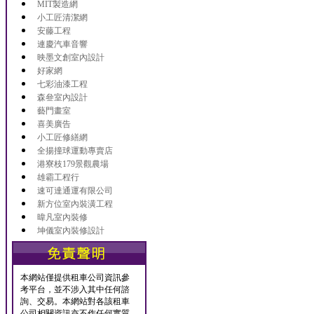
MIT製造網
小工匠清潔網
安藤工程
連慶汽車音響
映墨文創室內設計
好家網
七彩油漆工程
森叄室內設計
藝門畫室
喜美廣告
小工匠修繕網
全揚撞球運動專賣店
港寮枝179景觀農場
雄霸工程行
速可達通運有限公司
新方位室內裝潢工程
暐凡室內裝修
坤儀室內裝修設計
本網站僅提供租車公司資訊參
考平台，並不涉入其中任何諮
詢、交易。本網站對各該租車
公司相關資訊亦不作任何實質