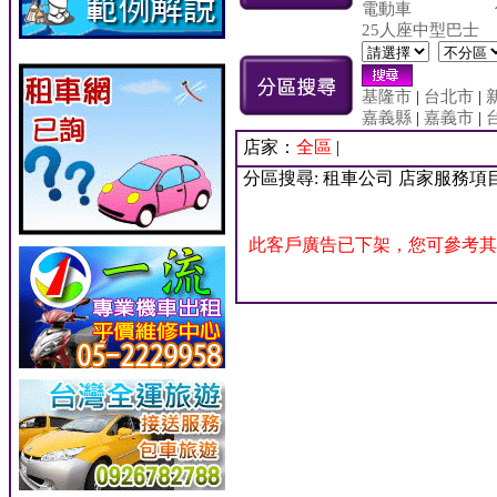
電動車
25人座中型巴士
基隆市
|
台北市
|
嘉義縣
|
嘉義市
|
店家：
全區
|
分區搜尋: 租車公司 店家服務項
此客戶廣告已下架，您可參考其