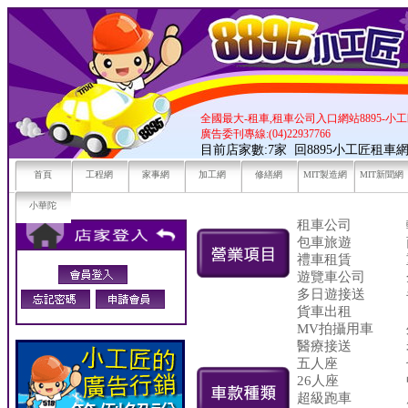
全國最大-租車,租車公司入口網站8895-小
廣告委刊專線:(04)22937766
目前店家數:7家
回8895小工匠租車
首頁
工程網
家事網
加工網
修繕網
MIT製造網
MIT新聞網
小華陀
租車公司
包車旅遊
禮車租賃
遊覽車公司
多日遊接送
貨車出租
MV拍攝用車
醫療接送
五人座
26人座
超級跑車