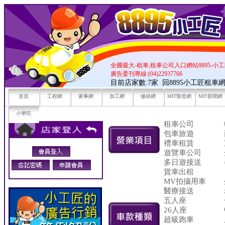
全國最大-租車,租車公司入口網站8895-小
廣告委刊專線:(04)22937766
目前店家數:7家
回8895小工匠租車
首頁
工程網
家事網
加工網
修繕網
MIT製造網
MIT新聞網
小華陀
租車公司
包車旅遊
禮車租賃
遊覽車公司
多日遊接送
貨車出租
MV拍攝用車
醫療接送
五人座
26人座
超級跑車