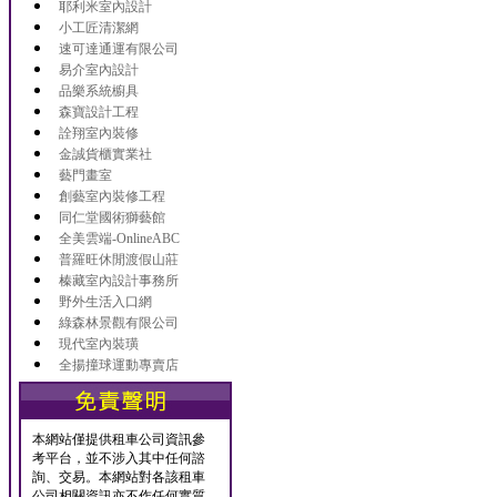
耶利米室內設計
小工匠清潔網
速可達通運有限公司
易介室內設計
品樂系統櫥具
森寶設計工程
詮翔室內裝修
金誠貨櫃實業社
藝門畫室
創藝室內裝修工程
同仁堂國術獅藝館
全美雲端-OnlineABC
普羅旺休閒渡假山莊
榛藏室內設計事務所
野外生活入口網
綠森林景觀有限公司
現代室內裝璜
全揚撞球運動專賣店
本網站僅提供租車公司資訊參
考平台，並不涉入其中任何諮
詢、交易。本網站對各該租車
公司相關資訊亦不作任何實質