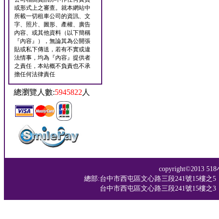
或形式上之審查。就本網站中
所載一切租車公司的資訊、文
字、照片、圖形、產權、廣告
內容、或其他資料（以下簡稱
『內容』），無論其為公開張
貼或私下傳送，若有不實或違
法情事，均為『內容』提供者
之責任，本站概不負責也不承
擔任何法律責任
總瀏覽人數:
5945822
人
copyright©201
總部:台中市西屯區文心路三段241號15樓之5 TEL：04-
台中市西屯區文心路三段241號15樓之3 TEL：