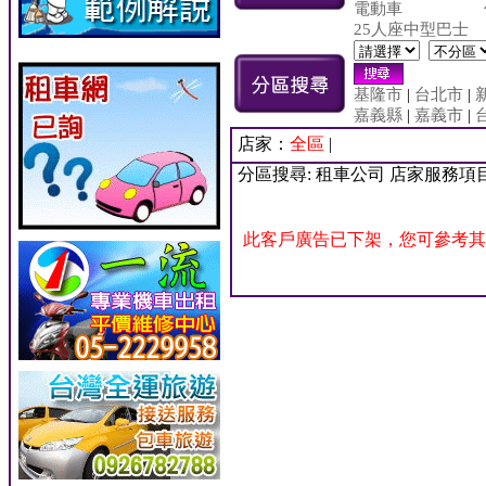
電動車
25人座中型巴士
基隆市
|
台北市
|
嘉義縣
|
嘉義市
|
店家：
全區
|
分區搜尋: 租車公司 店家服務項
此客戶廣告已下架，您可參考其