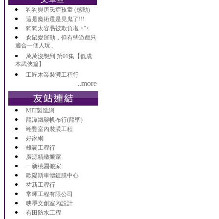
狗狗與唐氏症孩童 (感動)
這是魔術還是見鬼了!!!
狗狗太容易被欺負啦 >"<
倉鼠愛運動，但有些遊戲只
適合一個人玩...
萬萬沒想到 第01集【低成
本武俠篇】
工匠木業裝潢工程行
..more
MIT製造網
龍潭鐵架帆布行(龍聖)
翊豐室內裝潢工程
好家網
雄霸工程行
廣源精緻搬家
一新桃園搬家
歐隄斯車體鍍膜中心
祐新工程行
常暉工程有限公司
映墨文創室內設計
有田防水工程