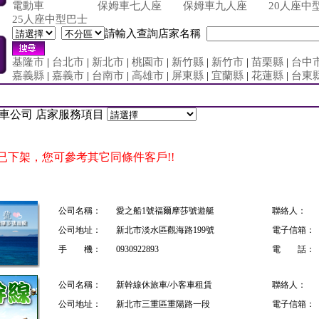
電動車
保姆車七人座
保姆車九人座
20人座中
25人座中型巴士
請輸入查詢店家名稱
基隆市
|
台北市
|
新北市
|
桃園市
|
新竹縣
|
新竹市
|
苗栗縣
|
台中
嘉義縣
|
嘉義市
|
台南市
|
高雄市
|
屏東縣
|
宜蘭縣
|
花蓮縣
|
台東
|
租車公司 店家服務項目
已下架，您可參考其它同條件客戶!!
公司名稱：
愛之船1號福爾摩莎號遊艇
聯絡人：
公司地址：
新北市淡水區觀海路199號
電子信箱：
手 機：
0930922893
電 話：
公司名稱：
新幹線休旅車/小客車租賃
聯絡人：
公司地址：
新北市三重區重陽路一段
電子信箱：