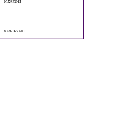
0952823015
886975650600