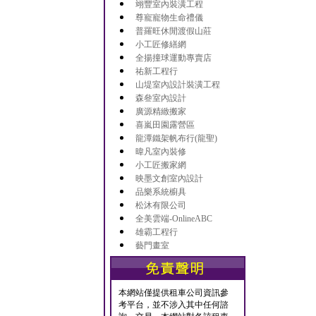
翊豐室內裝潢工程
尊寵寵物生命禮儀
普羅旺休閒渡假山莊
小工匠修繕網
全揚撞球運動專賣店
祐新工程行
山堤室內設計裝潢工程
森叄室內設計
廣源精緻搬家
喜嵐田園露營區
龍潭鐵架帆布行(龍聖)
暐凡室內裝修
小工匠搬家網
映墨文創室內設計
品樂系統櫥具
松沐有限公司
全美雲端-OnlineABC
雄霸工程行
藝門畫室
本網站僅提供租車公司資訊參
考平台，並不涉入其中任何諮