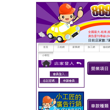
全國最大-租車,
廣告委刊專線:(04)
目前店家數:
首頁
工程網
家事網
加工網
修繕
小華陀