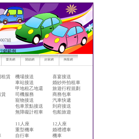
007組
行銷範例
愛美網
開鎖網
好家網
掏客網
期租賃
機場接送
喜宴接送
車站接送
婚紗外拍租車
甲地租乙地還
旅遊行程規劃
租賃
司機服務
商務包車
寵物接送
汽車快遞
包車景點接送
到府接送
無障礙計程車
包船旅遊
11人座
12人座
重型機車
婚禮禮車
車
自行車
機車