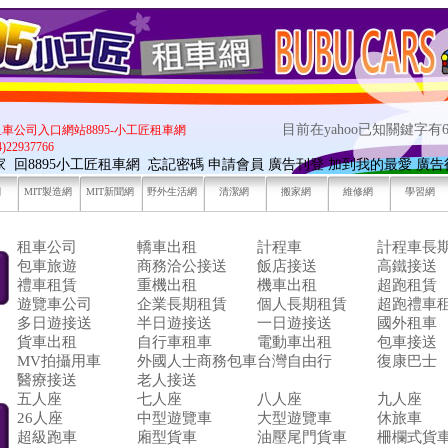
目前在yahoo已知關鍵字有6
租車公司入口網站8895-小工匠租車網
22937766
7家
回8895小工匠租車網
忘記密碼
申請會員
廣告刊登
加到我的最愛
廣告
網
MIT製造網
MIT新聞網
野外生活網
清潔網
搬家網
維修網
學習網
租車公司
轎車出租
計程車
計程車長
包車旅遊
商務洽公接送
飯店接送
高鐵接送
禮車租賃
重機出租
機車出租
超跑租賃
遊覽車公司
企業長期租賃
個人長期租賃
超跑禮車
多日遊接送
半日遊接送
一日遊接送
國外租車
貨車出租
自行車租車
電動車出租
包車接送
MV拍攝用車
外國人士商務包車
台灣自由行
復康巴士
醫療接送
老人接送
五人座
七人座
八人座
九人座
26人座
中型遊覽車
大型遊覽車
休旅車
超級跑車
廂型貨車
油壓尾門貨車
柵欄式貨