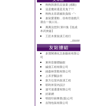
狗狗與唐氏症孩童 (感動)
這是魔術還是見鬼了!!!
狗狗太容易被欺負啦 >"<
倉鼠愛運動，但有些遊戲只
適合一個人玩...
萬萬沒想到 第01集【低成
本武俠篇】
工匠木業裝潢工程行
..more
多寶閣佛化文創藝術有限公
司
東和音樂體驗館
鋮億工程有限公司
綠森林景觀有限公司
上禾牙醫診所
新方位室內裝潢工程
耶利米室內設計
速可達通運有限公司
好家網
明煌印刷事業(股)公司
吉翔包裝有限公司