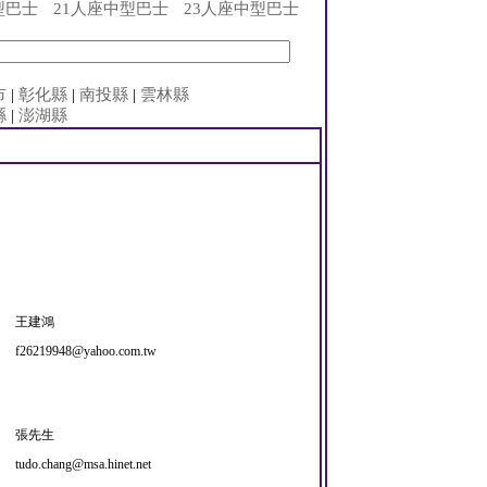
型巴士
21人座中型巴士
23人座中型巴士
市
|
彰化縣
|
南投縣
|
雲林縣
縣
|
澎湖縣
王建鴻
f26219948@yahoo.com.tw
張先生
tudo.chang@msa.hinet.net