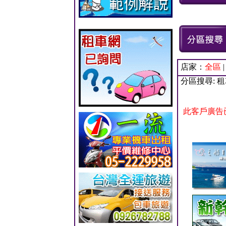
店家：
全區
分區搜尋: 
此客戶廣告