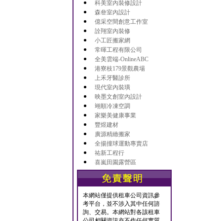
科美室內裝修設計
森叄室內設計
億采空間創意工作室
詮翔室內裝修
小工匠搬家網
常暉工程有限公司
全美雲端-OnlineABC
港寮枝179景觀農場
上禾牙醫診所
現代室內裝璜
映墨文創室內設計
翊順冷凍空調
家樂美健康事業
豐煜建材
廣源精緻搬家
全揚撞球運動專賣店
祐新工程行
喜嵐田園露營區
本網站僅提供租車公司資訊參
考平台，並不涉入其中任何諮
詢、交易。本網站對各該租車
公司相關資訊亦不作任何實質