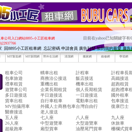
目前在yahoo已知關鍵字有6
租車公司入口網站8895-小工匠租車網
22937766
7家
回8895小工匠租車網
忘記密碼
申請會員
廣告刊登
加到我的最愛
廣告
網
MIT製造網
MIT新聞網
野外生活網
清潔網
搬家網
維修網
學習網
租車公司
轎車出租
計程車
計程車長
包車旅遊
商務洽公接送
飯店接送
高鐵接送
禮車租賃
重機出租
機車出租
超跑租賃
遊覽車公司
企業長期租賃
個人長期租賃
超跑禮車
多日遊接送
半日遊接送
一日遊接送
國外租車
貨車出租
自行車租車
電動車出租
包車接送
MV拍攝用車
外國人士商務包車
台灣自由行
復康巴士
醫療接送
老人接送
五人座
七人座
八人座
九人座
26人座
中型遊覽車
大型遊覽車
休旅車
超級跑車
廂型貨車
油壓尾門貨車
柵欄式貨