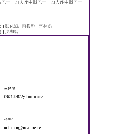
型巴士
21人座中型巴士
23人座中型巴士
市
|
彰化縣
|
南投縣
|
雲林縣
縣
|
澎湖縣
王建鴻
f26219948@yahoo.com.tw
張先生
tudo.chang@msa.hinet.net