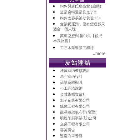
狗狗與唐氏症孩童 (感動)
這是魔術還是見鬼了!!!
狗狗太容易被欺負啦 >"<
倉鼠愛運動，但有些遊戲只
適合一個人玩...
萬萬沒想到 第01集【低成
本武俠篇】
工匠木業裝潢工程行
..more
坤儀室內裝修設計
易介室內設計
品樂系統櫥具
小工匠清潔網
金誠貨櫃實業社
旭芊企業有限公司
鋮億工程有限公司
龍潭鐵架帆布行(龍聖)
明煌印刷事業(股)公司
立郕工程有限公司
喜美廣告
連慶汽車音響