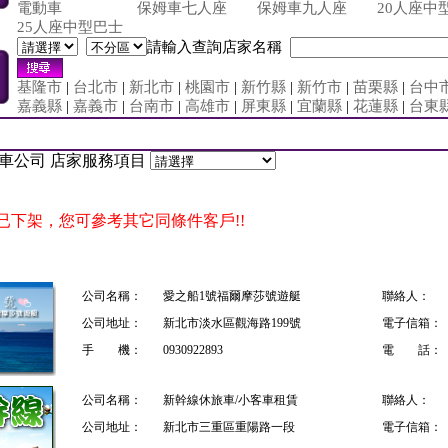
電動車
保姆車七人座
保姆車九人座
20人座中
25人座中型巴士
請輸入查詢店家名稱
基隆市
|
台北市
|
新北市
|
桃園市
|
新竹縣
|
新竹市
|
苗栗縣
|
台中
嘉義縣
|
嘉義市
|
台南市
|
高雄市
|
屏東縣
|
宜蘭縣
|
花蓮縣
|
台東
|
租車公司 店家服務項目
已下架，您可參考其它同條件客戶!!
公司名稱：
愛之船1號福爾摩莎號遊艇
聯絡人：
公司地址：
新北市淡水區觀海路199號
電子信箱：
手 機：
0930922893
電 話：
公司名稱：
新幹線休旅車/小客車租賃
聯絡人：
公司地址：
新北市三重區重陽路一段
電子信箱：