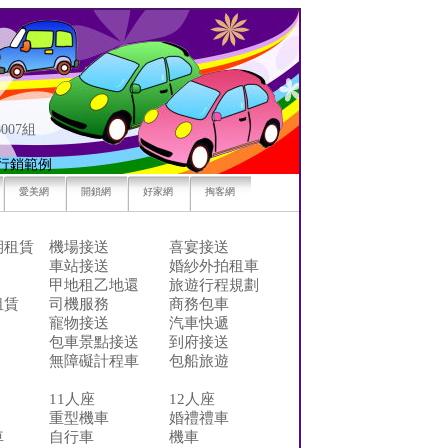
007組
行銷範例
愛美網
開鎖網
好家網
掏客網
期租賃
機場接送
喜宴接送
車站接送
婚紗外拍租車
甲地租乙地還
旅遊行程規劃
租賃
司機服務
商務包車
寵物接送
汽車快遞
包車景點接送
到府接送
無障礙計程車
包船旅遊
11人座
12人座
重型機車
婚禮禮車
車
自行車
機車