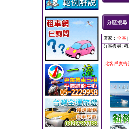
店家：
全區
分區搜尋: 
此客戶廣告