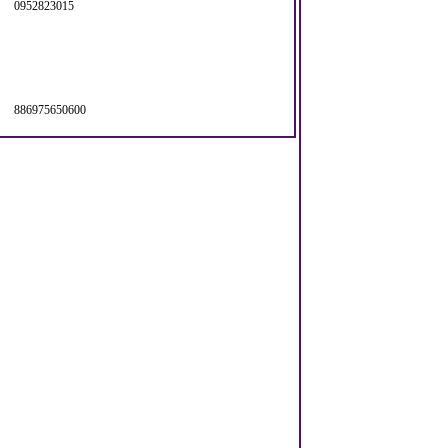
0952823015
886975650600