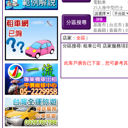
電動車
25人座中型巴士
基隆市
|
台北市
|
嘉義縣
|
嘉義市
|
店家：
全區
|
分區搜尋: 租車公司 店家服務項
此客戶廣告已下架，您可參考其