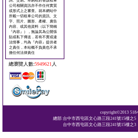
詢、交易。本網站對各該租車
公司相關資訊亦不作任何實質
或形式上之審查。就本網站中
所載一切租車公司的資訊、文
字、照片、圖形、產權、廣告
內容、或其他資料（以下簡稱
『內容』），無論其為公開張
貼或私下傳送，若有不實或違
法情事，均為『內容』提供者
之責任，本站概不負責也不承
擔任何法律責任
總瀏覽人數:
5949621
人
copyright©201
總部:台中市西屯區文心路三段241號15樓之5 TEL：04-
台中市西屯區文心路三段241號15樓之3 TEL：