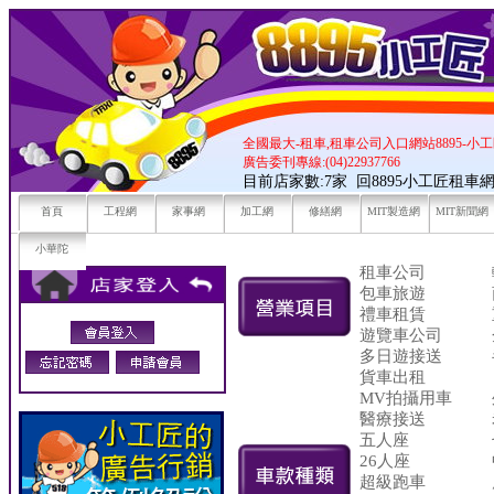
全國最大-租車,租車公司入口網站8895-小
廣告委刊專線:(04)22937766
目前店家數:7家
回8895小工匠租車
首頁
工程網
家事網
加工網
修繕網
MIT製造網
MIT新聞網
小華陀
租車公司
包車旅遊
禮車租賃
遊覽車公司
多日遊接送
貨車出租
MV拍攝用車
醫療接送
五人座
26人座
超級跑車