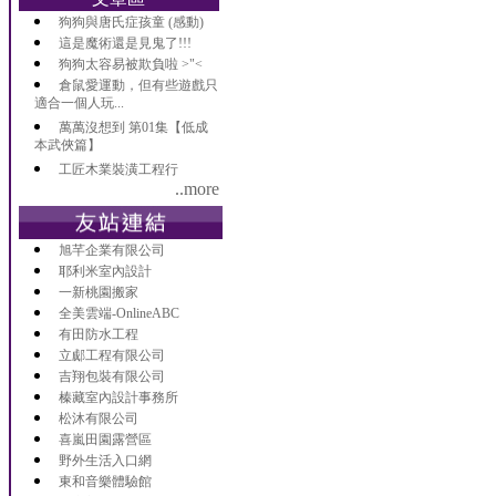
狗狗與唐氏症孩童 (感動)
這是魔術還是見鬼了!!!
狗狗太容易被欺負啦 >"<
倉鼠愛運動，但有些遊戲只
適合一個人玩...
萬萬沒想到 第01集【低成
本武俠篇】
工匠木業裝潢工程行
..more
旭芊企業有限公司
耶利米室內設計
一新桃園搬家
全美雲端-OnlineABC
有田防水工程
立郕工程有限公司
吉翔包裝有限公司
榛藏室內設計事務所
松沐有限公司
喜嵐田園露營區
野外生活入口網
東和音樂體驗館