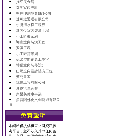
掏客美食網
森叄室內設計
明煌印刷事業(股)公司
速可達通運有限公司
永騰清水模工程行
新方位室內裝潢工程
小工匠搬家網
翊豐室內裝潢工程
安藤工程
小工匠清潔網
億采空間創意工作室
坤儀室內裝修設計
山堤室內設計裝潢工程
藝門畫室
鋮億工程有限公司
連慶汽車音響
家樂美健康事業
多寶閣佛化文創藝術有限公
司
本網站僅提供租車公司資訊參
考平台，並不涉入其中任何諮