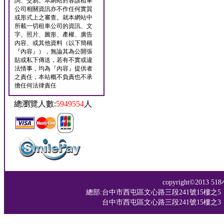
詢、交易。本網站對各該租車
公司相關資訊亦不作任何實質
或形式上之審查。就本網站中
所載一切租車公司的資訊、文
字、照片、圖形、產權、廣告
內容、或其他資料（以下簡稱
『內容』），無論其為公開張
貼或私下傳送，若有不實或違
法情事，均為『內容』提供者
之責任，本站概不負責也不承
擔任何法律責任
總瀏覽人數:
5949554
人
copyright©201
總部:台中市西屯區文心路三段241號15樓之5 TEL：04-
台中市西屯區文心路三段241號15樓之3 TEL：