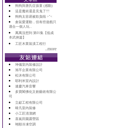
狗狗與唐氏症孩童 (感動)
這是魔術還是見鬼了!!!
狗狗太容易被欺負啦 >"<
倉鼠愛運動，但有些遊戲只
適合一個人玩...
萬萬沒想到 第01集【低成
本武俠篇】
工匠木業裝潢工程行
..more
坤儀室內裝修設計
旭芊企業有限公司
松沐有限公司
耶利米室內設計
連慶汽車音響
多寶閣佛化文創藝術有限公
司
立郕工程有限公司
暐凡室內裝修
小工匠清潔網
喜嵐田園露營區
翊順冷凍空調