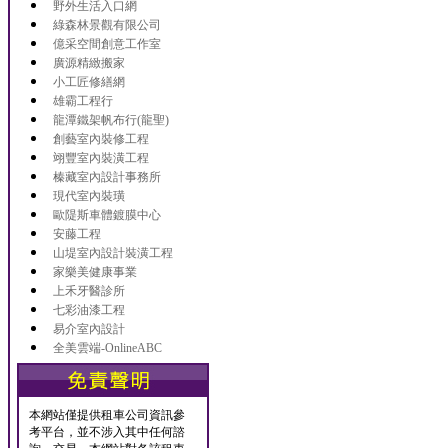
野外生活入口網
綠森林景觀有限公司
億采空間創意工作室
廣源精緻搬家
小工匠修繕網
雄霸工程行
龍潭鐵架帆布行(龍聖)
創藝室內裝修工程
翊豐室內裝潢工程
榛藏室內設計事務所
現代室內裝璜
歐隄斯車體鍍膜中心
安藤工程
山堤室內設計裝潢工程
家樂美健康事業
上禾牙醫診所
七彩油漆工程
易介室內設計
全美雲端-OnlineABC
本網站僅提供租車公司資訊參
考平台，並不涉入其中任何諮