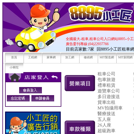
全國最大-租車,租車公司入口網站8895-小
廣告委刊專線:(04)22937766
目前店家數:7家
回8895小工匠租車
首頁
工程網
家事網
加工網
修繕網
MIT製造網
MIT新聞網
小華陀
租車公司
包車旅遊
禮車租賃
遊覽車公司
多日遊接送
貨車出租
MV拍攝用車
醫療接送
五人座
26人座
超級跑車