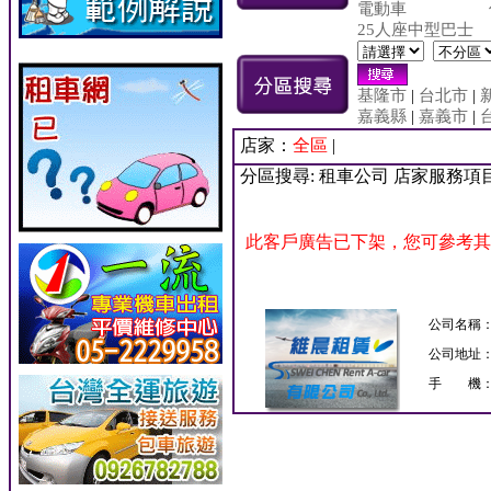
電動車
25人座中型巴士
基隆市
|
台北市
|
嘉義縣
|
嘉義市
|
店家：
全區
|
分區搜尋: 租車公司 店家服務項
此客戶廣告已下架，您可參考其
公司名稱
公司地址
手 機