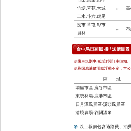
竹塘.芳苑.大城
↔
高
二水.斗六.虎尾
投市.草屯.彰市
↔
布
員林
台中烏日高鐵 接 / 送價目表
※乘車規則事項請詳閱訂車須知。
※為因應油價漲跌浮動不定，本公
區 域
埔里市區‧鹿谷市區
東勢林場‧鹿港市區
日月潭風景區‧溪頭風景區
清境農場‧谷關溫泉
以上報價包含過路費、油