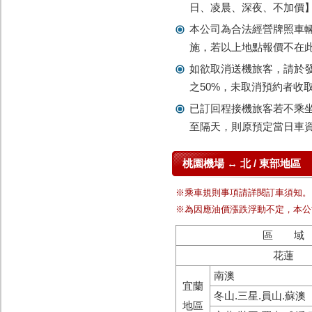
日、凌晨、深夜、不加價
本公司為合法經營牌照車輛
施，若以上地點報價不在
如欲取消送機旅客，請於發
之50%，未取消預約者收
已訂回程接機旅客若不乘
至隔天，則原預定當日車
桃園機場 ↔ 北 / 東部地區
※乘車規則事項請詳閱訂車須知。
※為因應油價漲跌浮動不定，本公
區 域
花蓮
南澳
宜蘭
冬山.三星.員山.蘇澳
地區