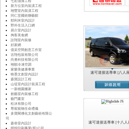
七彩油漆工程
新方位室內裝潢工程
翊豐室內裝潢工程
同仁堂國術獅藝館
耶利米室內設計
野外生活入口網
易介室內設計
掏客美食網
詮翔室內裝修
好家網
億采空間創意工作室
吉翔包裝有限公司
尚勇科技有限公司
翊順冷凍空調
家樂美健康事業
速可達接送專車 [八人座
映墨文創室內設計
森寶設計工程
山堤室內設計裝潢工程
一新桃園搬家
創藝室內裝修工程
藝門畫室
松沐有限公司
尊寵寵物生命禮儀
多寶閣佛化文創藝術有限公
司
速可達接送專車 [十八人
森叄室內設計
明煌印刷事業(股)公司