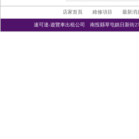
店家首頁
維修項目
最新消
速可達-遊覽車出租公司 南投縣草屯鎮日新街277巷181號 049