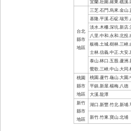
宜蘭.壯圍.羅東.礁溪
三芝.石門.烏來.金山.
基隆.平溪.石碇.瑞芳.
淡水.木柵.深坑.新店
台北
八里.中和.永和.北投.
縣市
板橋.土城.樹林.三峽
地區
士林.信義.中正.大安
泰山.林口.五股.蘆洲.
鶯歌.三峽.中山.大同
桃園.蘆竹.龜山.大園.
桃園
縣市
平鎮.新屋.楊梅.八德
地區
大溪.龍潭
新竹
湖口.新豐.竹北.新埔.
縣市
新竹.竹東.寶山.北埔
地區