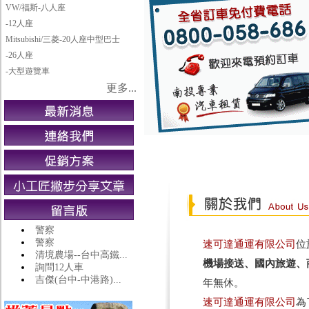
VW/福斯-八人座
-12人座
Mitsubishi/三菱-20人座中型巴士
-26人座
-大型遊覽車
更多...
警察
警察
速可達通運有限公司
位
清境農場--台中高鐵...
機場接送、國內旅遊、
詢問12人車
吉傑(台中-中港路)...
年無休。
速可達通運有限公司
為