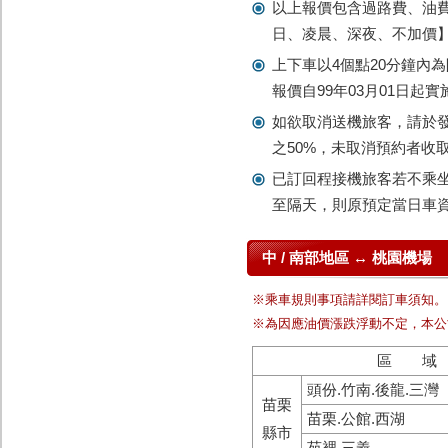
以上報價包含過路費、油
日、凌晨、深夜、不加價
上下車以4個點20分鐘內為
報價自99年03月01日
如欲取消送機旅客，請於發
之50%，未取消預約者收
已訂回程接機旅客若不乘
至隔天，則原預定當日車
中 / 南部地區 ↔ 桃園機場
※乘車規則事項請詳閱訂車須知。
※為因應油價漲跌浮動不定，本公
區 域
頭份.竹南.後龍.三灣
苗栗
苗栗.公館.西湖
縣市
苑裡.三義