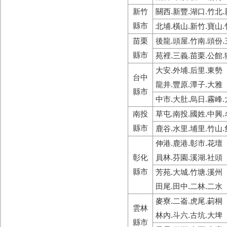
新竹
關西.新豐.湖口.竹北.
縣市
北埔.橫山.新竹.寶山.
苗栗
後龍.頭屋.竹南.頭份.
縣市
苑裡.三義.苗栗.公館.
大安.外埔.后里.東勢
台中
龍井.豐原.潭子.大雅
縣市
中市.大肚.烏日.霧峰.
南投
草屯.南投.國姓.中興.
縣市
鹿谷.水里.埔里.竹山.
伸港.鹿港.彰市.花壇
彰化
員林.芬園.溪湖.社頭
縣市
芳苑.大城.竹塘.溪州
田尾.田中.二林.二水
麥寮.二崙.虎尾.莿桐
雲林
林內.斗六.古坑.大埤
縣市