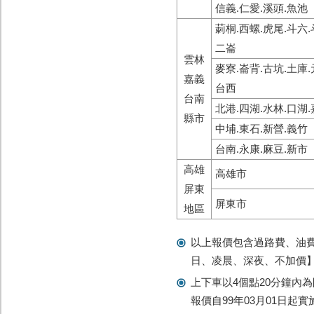
信義.仁愛.溪頭.魚池
莿桐.西螺.虎尾.斗六.
二崙
雲林
麥寮.崙背.古坑.土庫.
嘉義
台西
台南
北港.四湖.水林.口湖.
縣市
中埔.東石.新營.義竹
台南.永康.麻豆.新市
高雄
高雄市
屏東
屏東市
地區
以上報價包含過路費、油
日、凌晨、深夜、不加價
上下車以4個點20分鐘內為
報價自99年03月01日