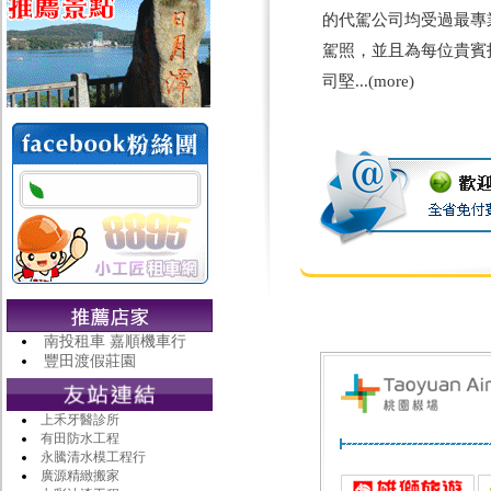
的代駕公司均受過最專
駕照，並且為每位貴賓
司堅...(
more
)
南投租車 嘉順機車行
豐田渡假莊園
上禾牙醫診所
有田防水工程
永騰清水模工程行
廣源精緻搬家