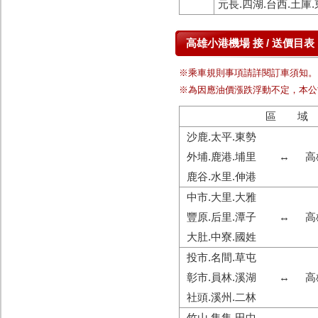
元長.四湖.台西.土庫.
高雄小港機場 接 / 送價目表
※乘車規則事項請詳閱訂車須知。
※為因應油價漲跌浮動不定，本公
區 域
沙鹿.太平.東勢
外埔.鹿港.埔里
↔
高
鹿谷.水里.伸港
中市.大里.大雅
豐原.后里.潭子
↔
高
大肚.中寮.國姓
投市.名間.草屯
彰市.員林.溪湖
↔
高
社頭.溪州.二林
竹山.集集.田中