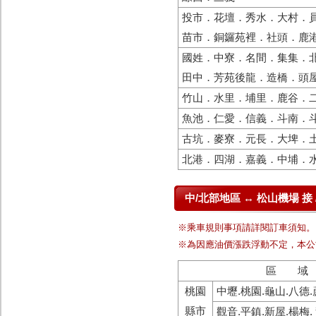
投市．花壇．秀水．大村．
苗市．銅鑼苑裡．社頭．鹿
國姓．中寮．名間．集集．
田中．芳苑後龍．造橋．頭
竹山．水里．埔里．鹿谷．
魚池．仁愛．信義．斗南．
古坑．麥寮．元長．大埤．
北港．四湖．嘉義．中埔．
中/北部地區 ↔ 松山機場 接 
※乘車規則事項請詳閱訂車須知。
※為因應油價漲跌浮動不定，本公
區 域
桃園
中壢.桃園.龜山.八德.
縣市
觀音.平鎮.新屋.楊梅.