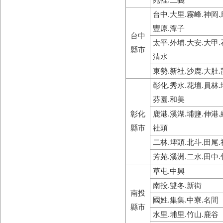
台中.大里.霧峰.神岡.
豐原.潭子
台中
太平.外埔.大安.大甲.
縣市
清水
東勢.新社.沙鹿.大肚.
彰化.秀水.花壇.員林.
芬園.和美
彰化
鹿港.溪湖.埔鹽.伸港.
縣市
社頭
二林.埤頭.北斗.田尾
芳苑.溪洲.二水.田中.
草屯.中興
南投.雙冬.新街
南投
國姓.集集.中寮.名間
縣市
水里.埔里.竹山.鹿谷