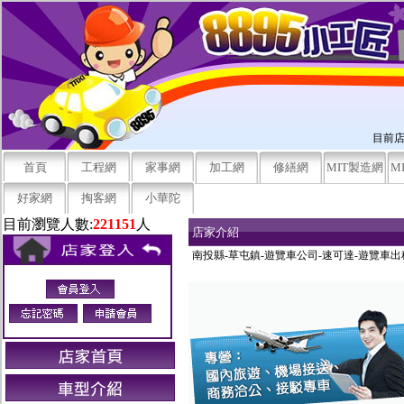
目前店
首頁
工程網
家事網
加工網
修繕網
MIT製造網
M
好家網
掏客網
小華陀
目前瀏覽人數:
221151
人
店家介紹
南投縣-草屯鎮-遊覽車公司-速可達-遊覽車