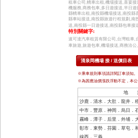
租車公司,轎車出租,機場接送,喜宴接
機服務,商務包車,多日遊接送,半日遊
縣轎車出租,南投縣機場接送,南投縣
縣車站接送,南投縣旅遊行程規劃,南
送,南投縣一日遊接送,南投縣包車接
特別關鍵字:
速可達汽車租賃有限公司,台灣租車,台
車旅遊,旅遊包車,機場接送,商務洽公
清泉岡機場 接 / 送價目表
※乘車規則事項請詳閱訂車須知。
※為因應油價漲跌浮動不定，本公
地 
沙鹿．清水．大肚．龍井．
中市．豐原．神岡．烏日．
霧峰．潭子．后里．外埔．
彰市．東勢．芬園．草屯．
線西．三義