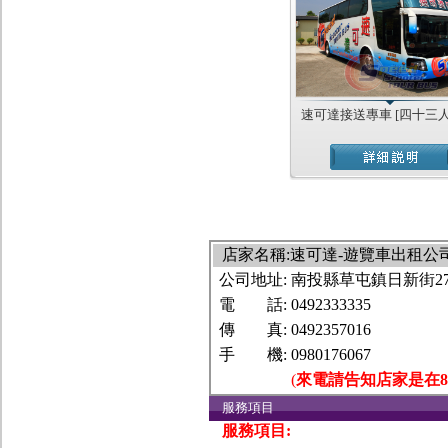
速可達接送專車 [四十三人
店家名稱:速可達-遊覽車出租
公司地址:
南投縣草屯鎮日新街27
電 話:
0492333335
傳 真:
0492357016
手 機:
0980176067
(
來電請告知店家是在8
服務項目
服務項目: