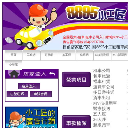
全國最大-租車,租車公司入口網站8895-小
廣告委刊專線:(04)22937766
目前店家數:7家
回8895小工匠租車
首頁
工程網
家事網
加工網
修繕網
MIT製造網
MIT新聞網
小華陀
租車公司
包車旅遊
禮車租賃
遊覽車公司
多日遊接送
貨車出租
MV拍攝用車
醫療接送
五人座
26人座
超級跑車