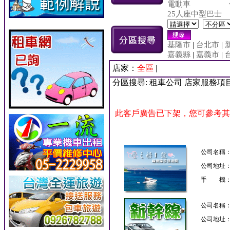
電動車
25人座中型巴士
基隆市
|
台北市
|
嘉義縣
|
嘉義市
|
店家：
全區
|
分區搜尋: 租車公司 店家服務項
此客戶廣告已下架，您可參考其
公司名稱
公司地址
手 機
公司名稱
公司地址