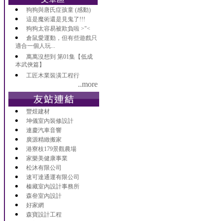
狗狗與唐氏症孩童 (感動)
這是魔術還是見鬼了!!!
狗狗太容易被欺負啦 >"<
倉鼠愛運動，但有些遊戲只
適合一個人玩...
萬萬沒想到 第01集【低成
本武俠篇】
工匠木業裝潢工程行
..more
豐煜建材
坤儀室內裝修設計
連慶汽車音響
廣源精緻搬家
港寮枝179景觀農場
家樂美健康事業
松沐有限公司
速可達通運有限公司
榛藏室內設計事務所
森叄室內設計
好家網
森寶設計工程