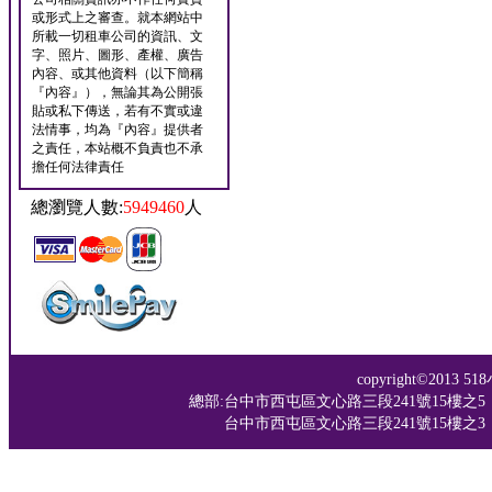
或形式上之審查。就本網站中
所載一切租車公司的資訊、文
字、照片、圖形、產權、廣告
內容、或其他資料（以下簡稱
『內容』），無論其為公開張
貼或私下傳送，若有不實或違
法情事，均為『內容』提供者
之責任，本站概不負責也不承
擔任何法律責任
總瀏覽人數:
5949460
人
copyright©201
總部:台中市西屯區文心路三段241號15樓之5 TEL：04-
台中市西屯區文心路三段241號15樓之3 TEL：