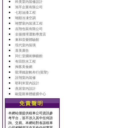
科美室內裝修設計
旭芊企業有限公司
七彩油漆工程
翊順冷凍空調
翊豐室內裝潢工程
吉翔包裝有限公司
全揚撞球運動專賣店
東和音樂體驗館
現代室內裝璜
喜美廣告
同仁堂國術獅藝館
有田防水工程
掏客美食網
龍潭鐵架帆布行(龍聖)
詮翔室內裝修
耶利米室內設計
燕居室內設計
歐隄斯車體鍍膜中心
本網站僅提供租車公司資訊參
考平台，並不涉入其中任何諮
詢、交易。本網站對各該租車
公司相關資訊亦不作任何實質