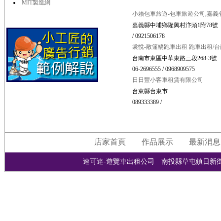
MIT製造網
小賴包車旅遊-包車旅遊公司,嘉義
嘉義縣中埔鄉隆興村汴頭1附78號
/ 0921506178
裳悅-敞篷轎跑車出租 跑車出租/
台南市東區中華東路三段268-3號
06-2696555 / 0968909575
日日豐小客車租賃有限公司
台東縣台東市
089333389 /
店家首頁
作品展示
最新消息
速可達-遊覽車出租公司 南投縣草屯鎮日新街277巷181號 0