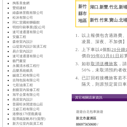
掏客美食網
新竹
湖口.新豐.竹北.新埔
豐煜建材
綠森林景觀有限公司
縣市
松沐有限公司
新竹.竹東.寶山.北
地區
同仁堂國術獅藝館
明煌印刷事業(股)公司
速可達通運有限公司
1.
以上報價包含過路費、
安藤工程
凌晨、深夜、不加價】
森叄室內設計
山堤室內設計裝潢工程
2.
上下車以4個點
20分鐘
易介室內設計
價自
99年03月01日
起
速可達通運有限公司
藝門畫室
3.
如欲
取消送機旅客
，請
永騰清水模工程行
50%，未取消預約者
品樂系統櫥具
鋮億工程有限公司
4.
已訂回程接機旅客若不
吉翔包裝有限公司
隔天，則原預定當日車
七彩油漆工程
創藝室內裝修工程
旭芊企業有限公司
其它相關店家資訊
燕居室內設計
普羅旺休閒渡假山莊
立郕工程有限公司
遊遊台北包車旅遊
港寮枝179景觀農場
新北市蘆洲區
龍潭鐵架帆布行(龍聖)
新方位室內裝潢工程
886975650600 /