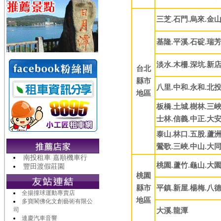
三芝.石門.烏來.金山
基隆.平溪.石碇.瑞芳
淡水.木柵.深坑.新店
台北
縣市
八里.中和.永和.北投
地區
板橋.土城.樹林.三峽
士林.信義.中正.大安
泰山.林口.五股.蘆洲
鶯歌.三峽.中山.大同
南投租車 嘉順機車行
桃園.蘆竹.龜山.大園
豐田渡假莊園
桃園
縣市
平鎮.新屋.楊梅.八
全揚撞球運動專賣店
地區
多寶閣佛化文創藝術有限公
司
大溪.龍潭
連慶汽車音響