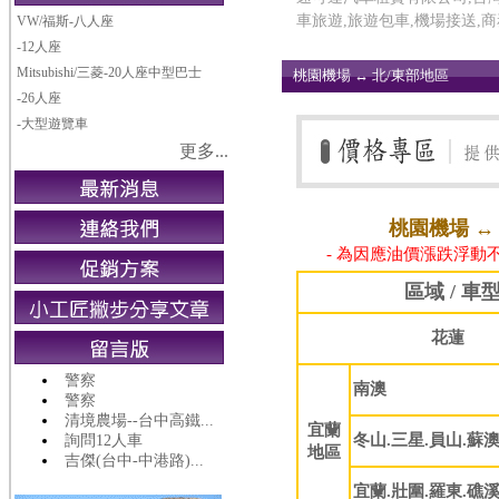
車旅遊,旅遊包車,機場接送,
VW/福斯-八人座
-12人座
Mitsubishi/三菱-20人座中型巴士
桃園機場 ↔ 北/東部地區
-26人座
-大型遊覽車
更多...
桃園機場 ↔ 
- 為因應油價漲跌浮動
區域 / 車
花蓮
警察
南澳
警察
清境農場--台中高鐵...
宜蘭
冬山.三星.員山.蘇
詢問12人車
地區
吉傑(台中-中港路)...
宜蘭.壯圍.羅東.礁溪