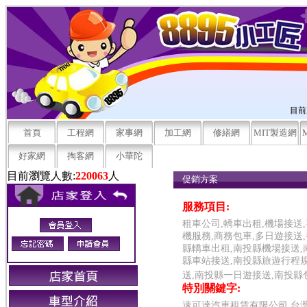
目前
首頁
工程網
家事網
加工網
修繕網
MIT製造網
好家網
掏客網
小華陀
目前瀏覽人數:
220063
人
促銷方案
南投縣-草屯鎮-遊覽車公司-速可
服務項目:
租車公司,轎車出租,機場接送
機服務,商務包車,多日遊接送
縣轎車出租,南投縣機場接送,
縣車站接送,南投縣旅遊行程規
送,南投縣一日遊接送,南投縣
特別關鍵字:
速可達汽車租賃有限公司,台灣