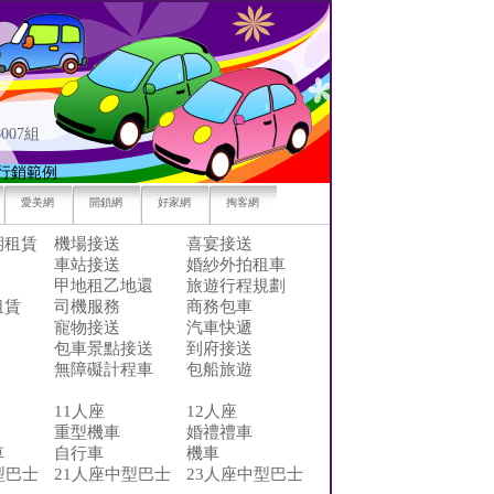
007組
行銷範例
愛美網
開鎖網
好家網
掏客網
期租賃
機場接送
喜宴接送
車站接送
婚紗外拍租車
甲地租乙地還
旅遊行程規劃
租賃
司機服務
商務包車
寵物接送
汽車快遞
包車景點接送
到府接送
無障礙計程車
包船旅遊
11人座
12人座
重型機車
婚禮禮車
車
自行車
機車
型巴士
21人座中型巴士
23人座中型巴士