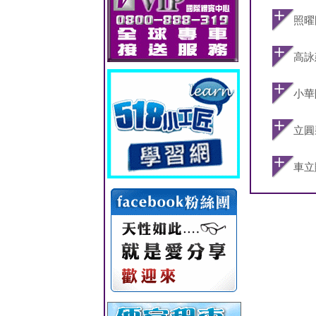
照曜
高詠
小華
立圓
車立