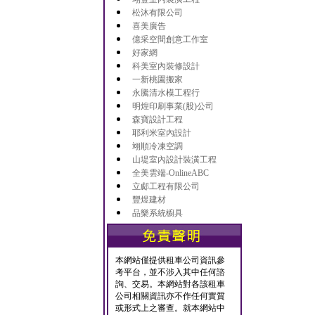
松沐有限公司
喜美廣告
億采空間創意工作室
好家網
科美室內裝修設計
一新桃園搬家
永騰清水模工程行
明煌印刷事業(股)公司
森寶設計工程
耶利米室內設計
翊順冷凍空調
山堤室內設計裝潢工程
全美雲端-OnlineABC
立郕工程有限公司
豐煜建材
品樂系統櫥具
本網站僅提供租車公司資訊參
考平台，並不涉入其中任何諮
詢、交易。本網站對各該租車
公司相關資訊亦不作任何實質
或形式上之審查。就本網站中