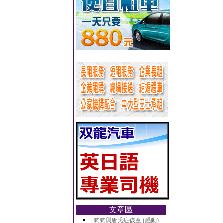
文章區
狗狗與唐氏症孩童 (感動)