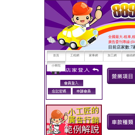
全國最大-租車,
廣告委刊專線:(04)
目前店家數:
首頁
工程網
家事網
加工網
修繕
小華陀