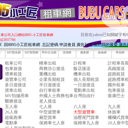
目前在yahoo已知關鍵字有6
租車公司入口網站8895-小工匠租車網
22937766
7家
回8895小工匠租車網
忘記密碼
申請會員
廣告刊登
加到我的最愛
廣告
網
MIT製造網
MIT新聞網
野外生活網
清潔網
搬家網
維修網
學習網
租車公司
轎車出租
計程車
計程車長
包車旅遊
商務洽公接送
飯店接送
高鐵接送
禮車租賃
重機出租
機車出租
超跑租賃
遊覽車公司
企業長期租賃
個人長期租賃
超跑禮車
多日遊接送
半日遊接送
一日遊接送
國外租車
貨車出租
自行車租車
電動車出租
包車接送
MV拍攝用車
外國人士商務包車
台灣自由行
復康巴士
醫療接送
老人接送
五人座
七人座
八人座
九人座
26人座
中型遊覽車
大型遊覽車
休旅車
超級跑車
廂型貨車
油壓尾門貨車
柵欄式貨
電動車
保姆車七人座
保姆車九人座
20人座中