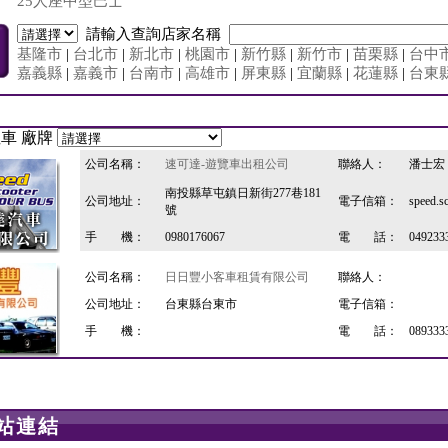
25人座中型巴士
請輸入查詢店家名稱
基隆市
|
台北市
|
新北市
|
桃園市
|
新竹縣
|
新竹市
|
苗栗縣
|
台中
嘉義縣
|
嘉義市
|
台南市
|
高雄市
|
屏東縣
|
宜蘭縣
|
花蓮縣
|
台東
|
租車 廠牌
公司名稱：
速可達-遊覽車出租公司
聯絡人：
潘士宏
南投縣草屯鎮日新街277巷181
公司地址：
電子信箱：
speed.s
號
手 機：
0980176067
電 話：
049233
公司名稱：
日日豐小客車租賃有限公司
聯絡人：
公司地址：
台東縣台東市
電子信箱：
手 機：
電 話：
089333
站連結