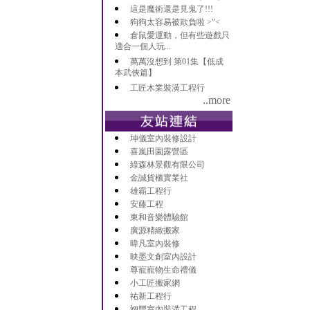
這是魔術還是見鬼了!!!
狗狗太容易被欺負啦 >"<
倉鼠愛運動，但有些遊戲只
適合一個人玩...
萬萬沒想到 第01集【低成
本武俠篇】
工匠木業裝潢工程行
..more
坤儀室內裝修設計
喜嵐田園露營區
綠森林景觀有限公司
金誠貨櫃實業社
雄霸工程行
安藤工程
東和音樂體驗館
廣源精緻搬家
暐凡室內裝修
映墨文創室內設計
尊寵寵物生命禮儀
小工匠搬家網
祐新工程行
翊豐室內裝潢工程