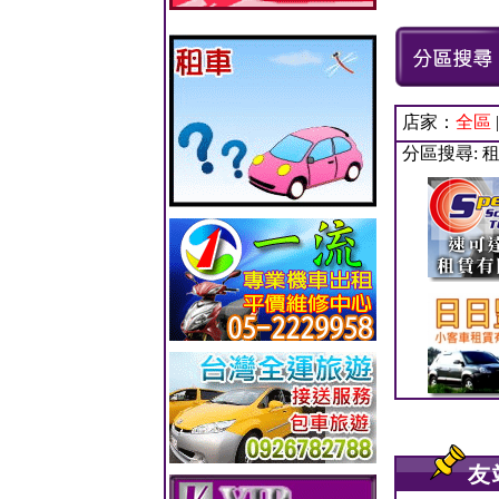
店家：
全區
分區搜尋: 
友