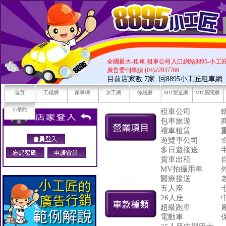
全國最大-租車,租車公司入口網站8895-小工
廣告委刊專線:(04)22937766
目前店家數:7家
回8895小工匠租車網
首頁
工程網
家事網
加工網
修繕網
MIT製造網
MIT新聞網
小華陀
租車公司
包車旅遊
禮車租賃
遊覽車公司
多日遊接送
貨車出租
MV拍攝用車
醫療接送
五人座
26人座
超級跑車
電動車