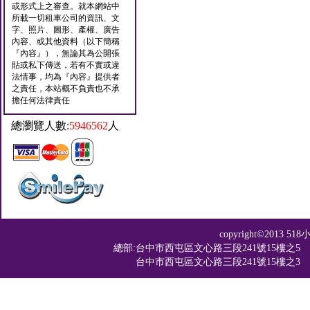
或形式上之審查。就本網站中
所載一切租車公司的資訊、文
字、照片、圖形、產權、廣告
內容、或其他資料（以下簡稱
『內容』），無論其為公開張
貼或私下傳送，若有不實或違
法情事，均為『內容』提供者
之責任，本站概不負責也不承
擔任何法律責任
總瀏覽人數:
5946562
人
copyright©201
總部:台中市西屯區文心路三段241號15樓之5 TEL：04-2
台中市西屯區文心路三段241號15樓之3 TEL：