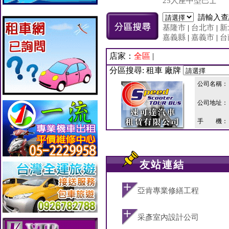
25人座中型巴士
請輸入
基隆市
|
台北市
|
新
嘉義縣
|
嘉義市
|
台
店家：
全區
|
分區搜尋: 租車 廠牌
公司名稱：
公司地址：
手 機：
友站連結
亞肯專業修繕工程
采彥室內設計公司