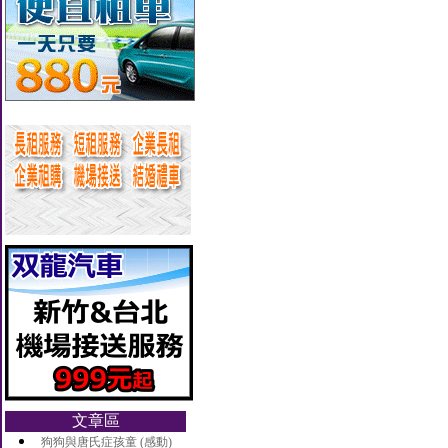
文章區
狗狗與唐氏症孩童 (感動)