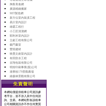
掏客美食網
廣源精緻搬家
MIT製造網
新方位室內裝潢工程
易介室內設計
雄霸工程行
小工匠清潔網
耶利米室內設計
立郕工程有限公司
藝門畫室
豐煜建材
映墨文創室內設計
有田防水工程
吉翔包裝有限公司
明煌印刷事業(股)公司
港寮枝179景觀農場
綠森林景觀有限公司
本網站僅提供租車公司資訊參
考平台，並不涉入其中任何諮
詢、交易。本網站對各該租車
公司相關資訊亦不作任何實質