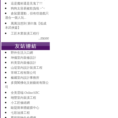
這是魔術還是見鬼了!!!
狗狗太容易被欺負啦 >"<
倉鼠愛運動，但有些遊戲只
適合一個人玩...
萬萬沒想到 第01集【低成
本武俠篇】
工匠木業裝潢工程行
..more
野外生活入口網
坤儀室內裝修設計
科美室內裝修設計
山堤室內設計裝潢工程
常暉工程有限公司
榛藏室內設計事務所
多寶閣佛化文創藝術有限公
司
全美雲端-OnlineABC
翊豐室內裝潢工程
小工匠修繕網
歐隄斯車體鍍膜中心
七彩油漆工程
尊寵寵物生命禮儀