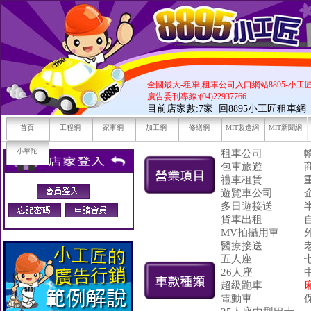
全國最大-租車,租車公司入口網站8895-小工
廣告委刊專線:(04)22937766
目前店家數:7家
回8895小工匠租車網
首頁
工程網
家事網
加工網
修繕網
MIT製造網
MIT新聞網
小華陀
租車公司
包車旅遊
禮車租賃
遊覽車公司
多日遊接送
貨車出租
MV拍攝用車
醫療接送
五人座
26人座
超級跑車
電動車