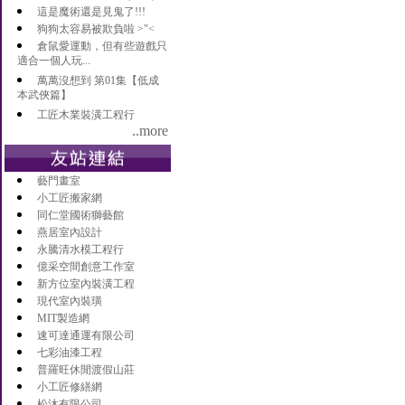
這是魔術還是見鬼了!!!
狗狗太容易被欺負啦 >"<
倉鼠愛運動，但有些遊戲只
適合一個人玩...
萬萬沒想到 第01集【低成
本武俠篇】
工匠木業裝潢工程行
..more
藝門畫室
小工匠搬家網
同仁堂國術獅藝館
燕居室內設計
永騰清水模工程行
億采空間創意工作室
新方位室內裝潢工程
現代室內裝璜
MIT製造網
速可達通運有限公司
七彩油漆工程
普羅旺休閒渡假山莊
小工匠修繕網
松沐有限公司