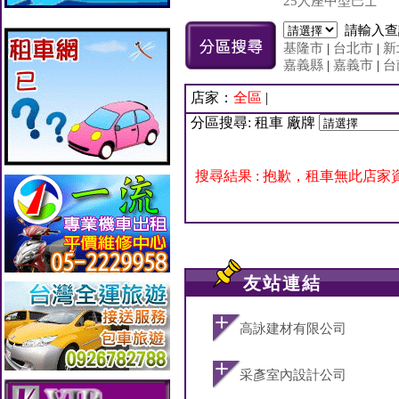
25人座中型巴士
請輸入
基隆市
|
台北市
|
新
嘉義縣
|
嘉義市
|
台
店家：
全區
|
分區搜尋: 租車 廠牌
搜尋結果 : 抱歉，租車無此店家
友站連結
高詠建材有限公司
采彥室內設計公司