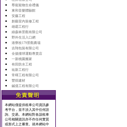
尊寵寵物生命禮儀
東和音樂體驗館
安藤工程
創藝室內裝修工程
雄霸工程行
綠森林景觀有限公司
野外生活入口網
港寮枝179景觀農場
吉翔包裝有限公司
全揚撞球運動專賣店
一新桃園搬家
有田防水工程
祐新工程行
常暉工程有限公司
豐煜建材
鋮億工程有限公司
本網站僅提供租車公司資訊參
考平台，並不涉入其中任何諮
詢、交易。本網站對各該租車
公司相關資訊亦不作任何實質
或形式上之審查。就本網站中