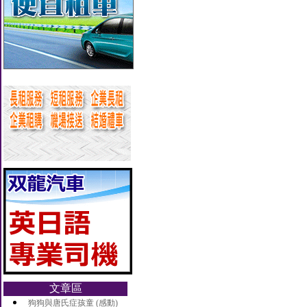
文章區
狗狗與唐氏症孩童 (感動)