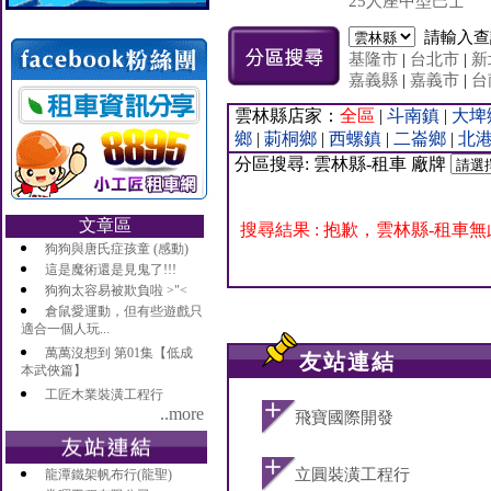
25人座中型巴士
請輸入
基隆市
|
台北市
|
新
嘉義縣
|
嘉義市
|
台
雲林縣店家：
全區
|
斗南鎮
|
大埤
鄉
|
莿桐鄉
|
西螺鎮
|
二崙鄉
|
北
分區搜尋: 雲林縣-租車 廠牌
文章區
搜尋結果 : 抱歉，雲林縣-租車
狗狗與唐氏症孩童 (感動)
這是魔術還是見鬼了!!!
狗狗太容易被欺負啦 >"<
倉鼠愛運動，但有些遊戲只
適合一個人玩...
萬萬沒想到 第01集【低成
友站連結
本武俠篇】
工匠木業裝潢工程行
..more
飛寶國際開發
立圓裝潢工程行
龍潭鐵架帆布行(龍聖)