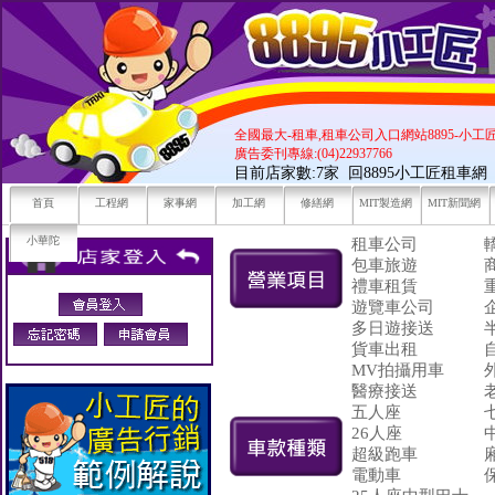
全國最大-租車,租車公司入口網站8895-小工
廣告委刊專線:(04)22937766
目前店家數:7家
回8895小工匠租車網
首頁
工程網
家事網
加工網
修繕網
MIT製造網
MIT新聞網
小華陀
租車公司
包車旅遊
禮車租賃
遊覽車公司
多日遊接送
貨車出租
MV拍攝用車
醫療接送
五人座
26人座
超級跑車
電動車