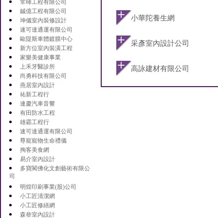
常暉工程有限公司
鋮億工程有限公司
小華陀養生網
坤儀室內裝修設計
速可達通運有限公司
歐隄斯車體鍍膜中心
采彥室內設計公司
新方位室內裝潢工程
家樂美健康事業
上禾牙醫診所
高詠建材有限公司
尚勇科技有限公司
燕居室內設計
祐新工程行
連慶汽車音響
有田防水工程
雄霸工程行
速可達通運有限公司
尊寵寵物生命禮儀
掏客美食網
易介室內設計
多寶閣佛化文創藝術有限公
司
明煌印刷事業(股)公司
小工匠清潔網
小工匠修繕網
森叄室內設計