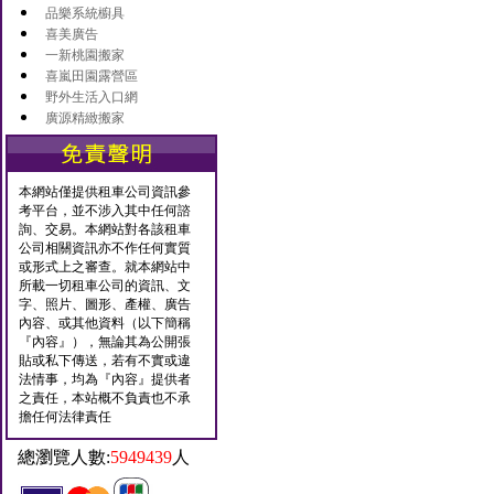
品樂系統櫥具
喜美廣告
一新桃園搬家
喜嵐田園露營區
野外生活入口網
廣源精緻搬家
本網站僅提供租車公司資訊參
考平台，並不涉入其中任何諮
詢、交易。本網站對各該租車
公司相關資訊亦不作任何實質
或形式上之審查。就本網站中
所載一切租車公司的資訊、文
字、照片、圖形、產權、廣告
內容、或其他資料（以下簡稱
『內容』），無論其為公開張
貼或私下傳送，若有不實或違
法情事，均為『內容』提供者
之責任，本站概不負責也不承
擔任何法律責任
總瀏覽人數:
5949439
人